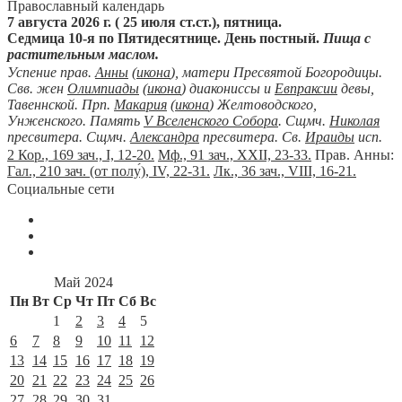
Православный календарь
7 августа 2026 г. ( 25 июля ст.ст.), пятница.
Седмица 10-я по Пятидесятнице. День постный.
Пища с
растительным маслом.
Успение прав.
Анны
(
икона
), матери Пресвятой Богородицы.
Свв. жен
Олимпиады
(
икона
) диакониссы и
Евпраксии
девы,
Тавеннской. Прп.
Макария
(
икона
) Желтоводского,
Унженского. Память
V Вселенского Собора
. Сщмч.
Николая
пресвитера. Сщмч.
Александра
пресвитера. Св.
Ираиды
исп.
2 Кор., 169 зач., I, 12-20.
Мф., 91 зач., XXII, 23-33.
Прав. Анны:
Гал., 210 зач. (от полу́), IV, 22-31.
Лк., 36 зач., VIII, 16-21.
Социальные сети
Май 2024
Пн
Вт
Ср
Чт
Пт
Сб
Вс
1
2
3
4
5
6
7
8
9
10
11
12
13
14
15
16
17
18
19
20
21
22
23
24
25
26
27
28
29
30
31