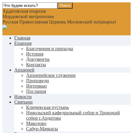
Ардатовская епархия
Мордовской митрополии
Русская Православная Церковь Московский патриархат
Главная
Епархия
Благочиния и приходы
История
Документы
Контакты
Архиерей
Архиерейское служение
Проповеди
Интервью
Послания
Новости
Святыни
Ключевская пустынь
Никольский кафедральный собор и Троицкий
собор г.Ардатова
Маколово
Сабур-Мачкасы