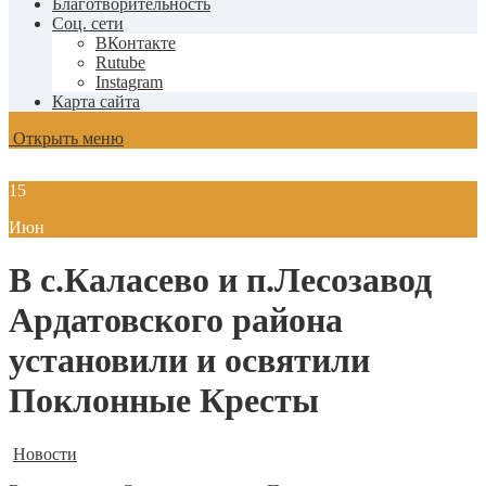
Благотворительность
Соц. сети
ВКонтакте
Rutube
Instagram
Карта сайта
Открыть меню
15
Июн
В с.Каласево и п.Лесозавод
Ардатовского района
установили и освятили
Поклонные Кресты
Новости