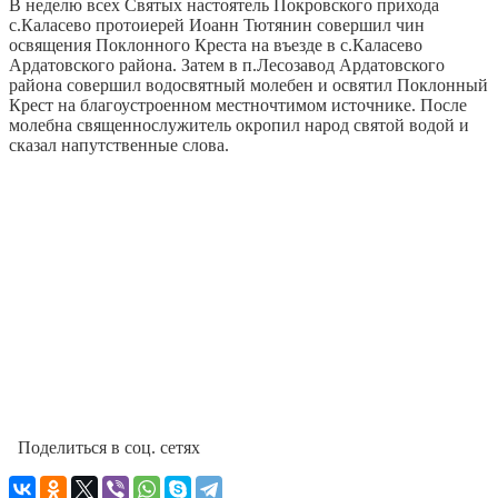
В неделю всех Святых настоятель Покровского прихода
с.Каласево протоиерей Иоанн Тютянин совершил чин
освящения Поклонного Креста на въезде в с.Каласево
Ардатовского района. Затем в п.Лесозавод Ардатовского
района совершил водосвятный молебен и освятил Поклонный
Крест на благоустроенном местночтимом источнике. После
молебна священнослужитель окропил народ святой водой и
сказал напутственные слова.
Поделиться в соц. сетях