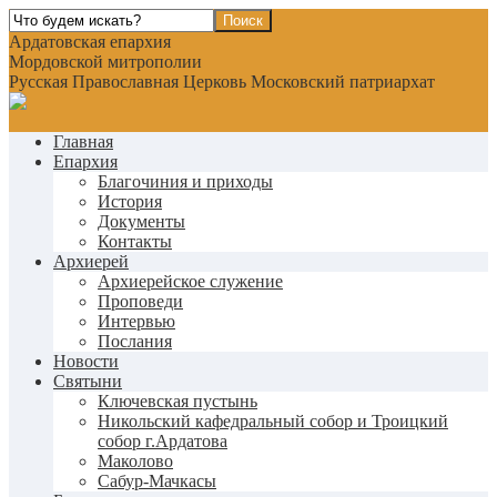
Ардатовская епархия
Мордовской митрополии
Русская Православная Церковь Московский патриархат
Главная
Епархия
Благочиния и приходы
История
Документы
Контакты
Архиерей
Архиерейское служение
Проповеди
Интервью
Послания
Новости
Святыни
Ключевская пустынь
Никольский кафедральный собор и Троицкий
собор г.Ардатова
Маколово
Сабур-Мачкасы