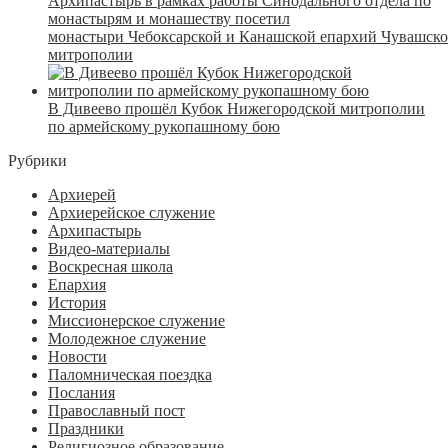
Архипастырь в рамках работы Синодального отдела по
монастырям и монашеству посетил
монастыри Чебоксарской и Канашской епархий Чувашск
митрополии
В Дивеево прошёл Кубок Нижегородской митрополии
по армейскому рукопашному бою
Рубрики
Архиерей
Архиерейское служение
Архипастырь
Видео-материалы
Воскресная школа
Епархия
История
Миссионерское служение
Молодежное служение
Новости
Паломническая поездка
Послания
Православный пост
Праздники
Религиозное образование