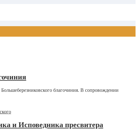
гочиния
 Большеберезниковского благочиния. В сопровождении
ика и Исповедника пресвитера