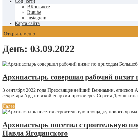
Соц. сети
ВКонтакте
Rutube
Instagram
Карта сайта
Открыть меню
День:
03.09.2022
Архипастырь совершил рабочий визит 
3 сентября 2022 года Преосвященнейший Вениамин, епископ А
секретаря Ардатовской епархии протоиерея Сергия Демашкина 
Далее
Архипастырь посетил строительную пл
Павла Ягодинского