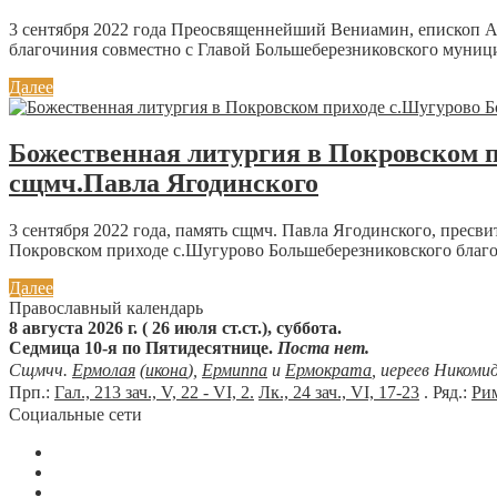
3 сентября 2022 года Преосвященнейший Вениамин, епископ 
благочиния совместно с Главой Большеберезниковского муниц
Далее
Божественная литургия в Покровском п
сщмч.Павла Ягодинского
3 сентября 2022 года, память сщмч. Павла Ягодинского, пре
Покровском приходе с.Шугурово Большеберезниковского благо
Далее
Православный календарь
8 августа 2026 г. ( 26 июля ст.ст.), суббота.
Седмица 10-я по Пятидесятнице.
Поста нет.
Сщмчч.
Ермолая
(
икона
),
Ермиппа
и
Ермократа
, иереев Никоми
Прп.:
Гал., 213 зач., V, 22 - VI, 2.
Лк., 24 зач., VI, 17-23
. Ряд.:
Рим
Социальные сети