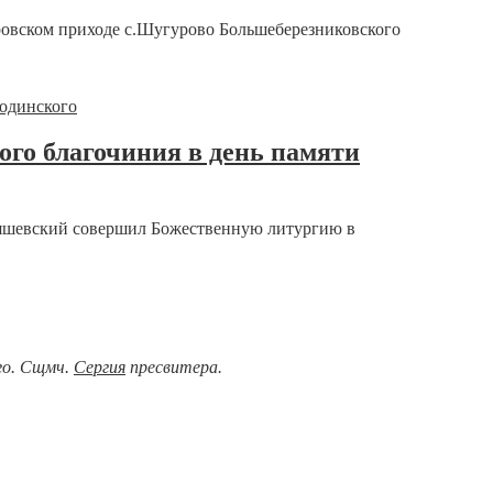
ровском приходе с.Шугурово Большеберезниковского
го благочиния в день памяти
Атяшевский совершил Божественную литургию в
ого. Сщмч.
Сергия
пресвитера.