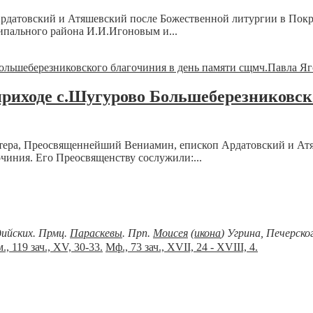
Ардатовский и Атяшевский после Божественной литургии в Пок
ипального района И.И.Игоновым и...
риходе с.Шугурово Большеберезниковско
свитера, Преосвященнейший Вениамин, епископ Ардатовский и 
чиния. Его Преосвященству сослужили:...
дийских. Прмц.
Параскевы
. Прп.
Моисея
(
икона
) Угрина, Печерск
., 119 зач., XV, 30-33.
Мф., 73 зач., XVII, 24 - XVIII, 4.