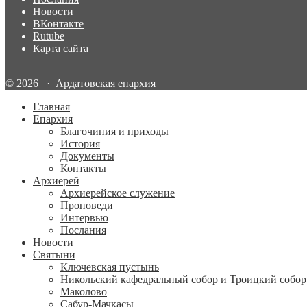
Новости
ВКонтакте
Rutube
Карта сайта
© 2026 · Ардатовская епархия
Главная
Епархия
Благочиния и приходы
История
Документы
Контакты
Архиерей
Архиерейское служение
Проповеди
Интервью
Послания
Новости
Святыни
Ключевская пустынь
Никольский кафедральный собор и Троицкий собор
Маколово
Сабур-Мачкасы