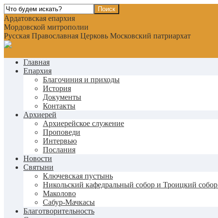
Ардатовская епархия
Мордовской митрополии
Русская Православная Церковь Московский патриархат
Главная
Епархия
Благочиния и приходы
История
Документы
Контакты
Архиерей
Архиерейское служение
Проповеди
Интервью
Послания
Новости
Святыни
Ключевская пустынь
Никольский кафедральный собор и Троицкий собор
Маколово
Сабур-Мачкасы
Благотворительность