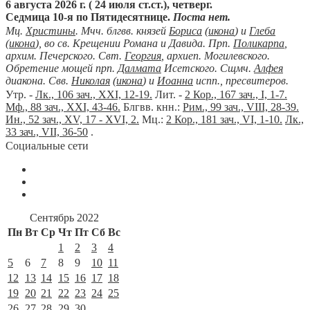
6 августа 2026 г. ( 24 июля ст.ст.), четверг.
Седмица 10-я по Пятидесятнице.
Поста нет.
Мц.
Христины
. Мчч. блгвв. князей
Бориса
(
икона
) и
Глеба
(
икона
), во св. Крещении Романа и Давида. Прп.
Поликарпа
,
архим. Печерского. Свт.
Георгия
, архиеп. Могилевского.
Обретение мощей прп.
Далмата
Исетского. Сщмч.
Алфея
диакона. Свв.
Николая
(
икона
) и
Иоанна
испп., пресвитеров.
Утр. -
Лк., 106 зач., XXI, 12-19.
Лит. -
2 Кор., 167 зач., I, 1-7.
Мф., 88 зач., XXI, 43-46.
Блгвв. кнн.:
Рим., 99 зач., VIII, 28-39.
Ин., 52 зач., XV, 17 - XVI, 2.
Мц.:
2 Кор., 181 зач., VI, 1-10.
Лк.,
33 зач., VII, 36-50
.
Социальные сети
Сентябрь 2022
Пн
Вт
Ср
Чт
Пт
Сб
Вс
1
2
3
4
5
6
7
8
9
10
11
12
13
14
15
16
17
18
19
20
21
22
23
24
25
26
27
28
29
30