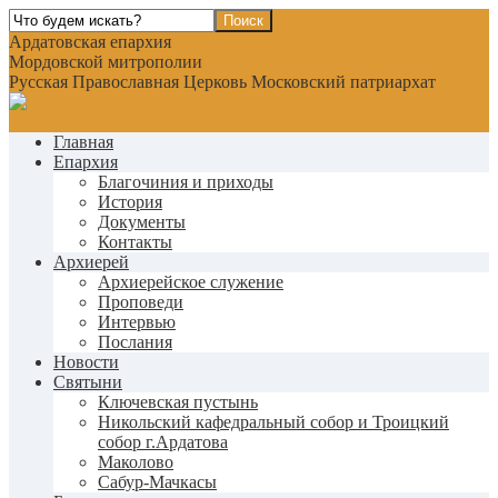
Ардатовская епархия
Мордовской митрополии
Русская Православная Церковь Московский патриархат
Главная
Епархия
Благочиния и приходы
История
Документы
Контакты
Архиерей
Архиерейское служение
Проповеди
Интервью
Послания
Новости
Святыни
Ключевская пустынь
Никольский кафедральный собор и Троицкий
собор г.Ардатова
Маколово
Сабур-Мачкасы