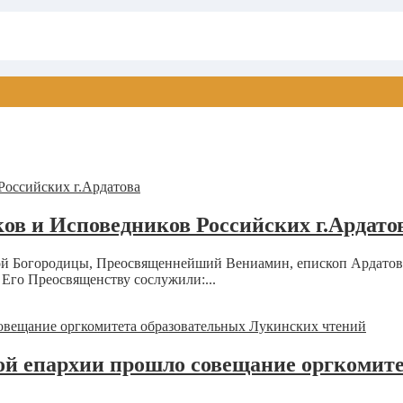
ов и Исповедников Российских г.Ардато
ятой Богородицы, Преосвященнейший Вениамин, епископ Ардато
Его Преосвященству сослужили:...
ой епархии прошло совещание оргкомит