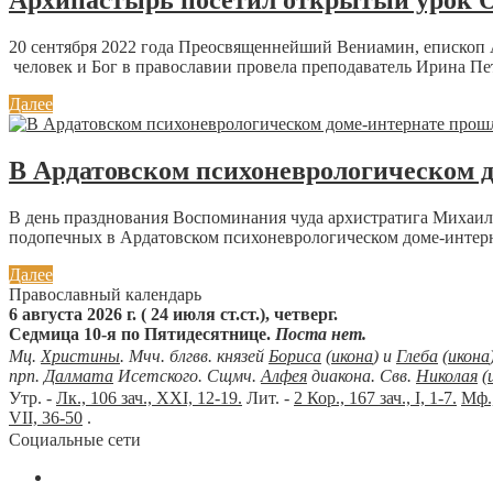
Архипастырь посетил открытый урок 
20 сентября 2022 года Преосвященнейший Вениамин, епископ
человек и Бог в православии провела преподаватель Ирина Пет
Далее
В Ардатовском психоневрологическом д
В день празднования Воспоминания чуда архистратига Михаил
подопечных в Ардатовском психоневрологическом доме-интерн
Далее
Православный календарь
6 августа 2026 г. ( 24 июля ст.ст.), четверг.
Седмица 10-я по Пятидесятнице.
Поста нет.
Мц.
Христины
. Мчч. блгвв. князей
Бориса
(
икона
) и
Глеба
(
икона
прп.
Далмата
Исетского. Сщмч.
Алфея
диакона. Свв.
Николая
(
Утр. -
Лк., 106 зач., XXI, 12-19.
Лит. -
2 Кор., 167 зач., I, 1-7.
Мф.,
VII, 36-50
.
Социальные сети