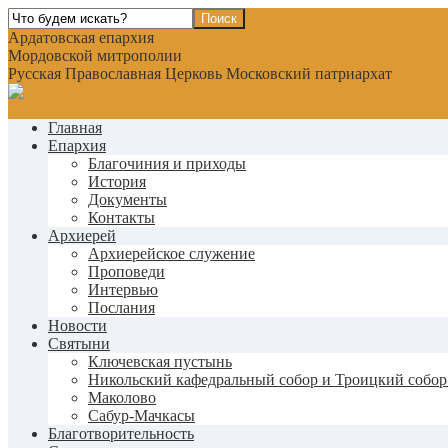
Ардатовская епархия
Мордовской митрополии
Русская Православная Церковь Московский патриархат
Главная
Епархия
Благочиния и приходы
История
Документы
Контакты
Архиерей
Архиерейское служение
Проповеди
Интервью
Послания
Новости
Святыни
Ключевская пустынь
Никольский кафедральный собор и Троицкий собор
Маколово
Сабур-Мачкасы
Благотворительность