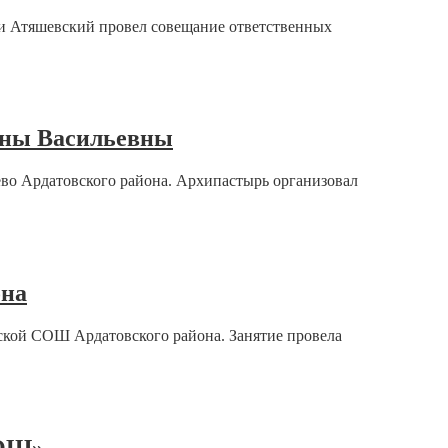
и Атяшевский провел совещание ответственных
ланы Васильевны
ево Ардатовского района. Архипастырь организовал
она
ской СОШ Ардатовского района. Занятие провела