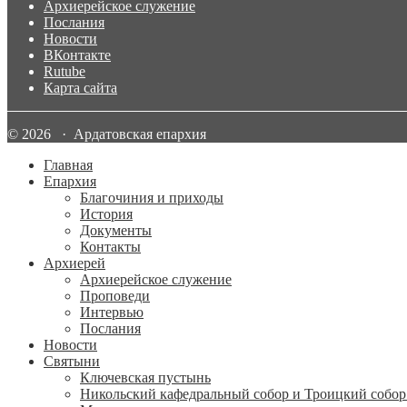
Архиерейское служение
Послания
Новости
ВКонтакте
Rutube
Карта сайта
© 2026 · Ардатовская епархия
Главная
Епархия
Благочиния и приходы
История
Документы
Контакты
Архиерей
Архиерейское служение
Проповеди
Интервью
Послания
Новости
Святыни
Ключевская пустынь
Никольский кафедральный собор и Троицкий собор