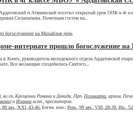
ОПК в 4г классе МБОУ « Ардатовская 
 Ардатовский и Атяшевский посетил открытый урок ОПК в 4г к
ровна Силаньтьева. Почетным гостем на...
оме-интернате прошло богослужение на
а в Хонех, руководитель молодежного отдела Ардатовской епар
ате. Все желающие сподобились Святого...
), во св. Крещении Романа и Давида. Прп.
Поликарпа
, архим. Печ
икона
) и
Иоанна
испп., пресвитеров.
 88 зач., XXI, 43-46.
Блгвв. кнн.:
Рим., 99 зач., VIII, 28-39.
Ин., 52