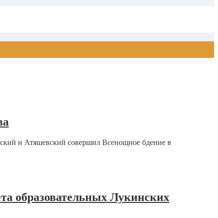
ва
вский и Атяшевский совершил Всенощное бдение в
ета образовательных Лукинских