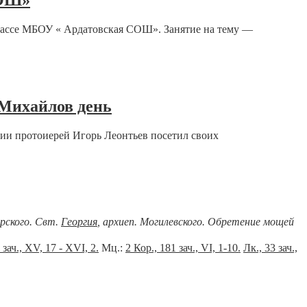
СОШ»
лассе МБОУ « Ардатовская СОШ». Занятие на тему —
 Михайлов день
хии протоиерей Игорь Леонтьев посетил своих
ерского. Свт.
Георгия
, архиеп. Могилевского. Обретение мощей
 зач., XV, 17 - XVI, 2.
Мц.:
2 Кор., 181 зач., VI, 1-10.
Лк., 33 зач.,