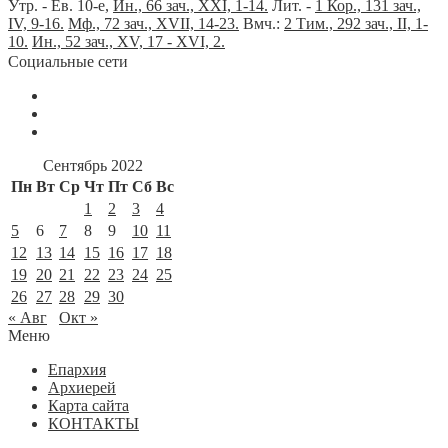
Утр. - Ев. 10-е,
Ин., 66 зач., XXI, 1-14.
Лит. -
1 Кор., 131 зач.,
IV, 9-16.
Мф., 72 зач., XVII, 14-23.
Вмч.:
2 Тим., 292 зач., II, 1-
10.
Ин., 52 зач., XV, 17 - XVI, 2.
Социальные сети
Сентябрь 2022
Пн
Вт
Ср
Чт
Пт
Сб
Вс
1
2
3
4
5
6
7
8
9
10
11
12
13
14
15
16
17
18
19
20
21
22
23
24
25
26
27
28
29
30
« Авг
Окт »
Меню
Епархия
Архиерей
Карта сайта
КОНТАКТЫ