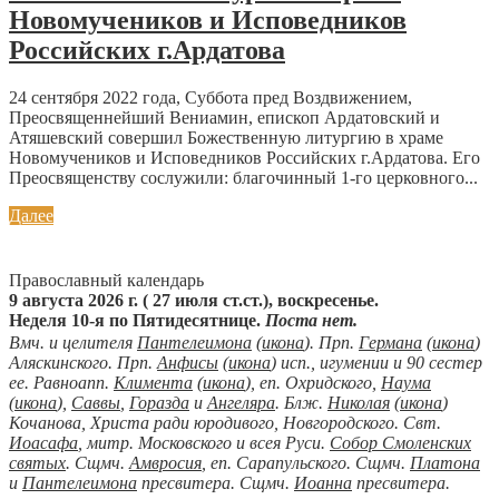
Новомучеников и Исповедников
Российских г.Ардатова
24 сентября 2022 года, Суббота пред Воздвижением,
Преосвященнейший Вениамин, епископ Ардатовский и
Атяшевский совершил Божественную литургию в храме
Новомучеников и Исповедников Российских г.Ардатова. Его
Преосвященству сослужили: благочинный 1-го церковного...
Далее
Православный календарь
9 августа 2026 г. ( 27 июля ст.ст.), воскресенье.
Неделя 10-я по Пятидесятнице.
Поста нет.
Вмч. и целителя
Пантелеимона
(
икона
). Прп.
Германа
(
икона
)
Аляскинского. Прп.
Анфисы
(
икона
) исп., игумении и 90 сестер
ее. Равноапп.
Климента
(
икона
), еп. Охридского,
Наума
(
икона
),
Саввы
,
Горазда
и
Ангеляра
. Блж.
Николая
(
икона
)
Кочанова, Христа ради юродивого, Новгородского. Свт.
Иоасафа
, митр. Московского и всея Руси.
Собор Смоленских
святых
. Сщмч.
Амвросия
, еп. Сарапульского. Сщмч.
Платона
и
Пантелеимона
пресвитера. Сщмч.
Иоанна
пресвитера.