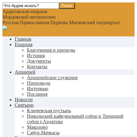
Ардатовская епархия
Мордовской митрополии
Русская Православная Церковь Московский патриархат
Главная
Епархия
Благочиния и приходы
История
Документы
Контакты
Архиерей
Архиерейское служение
Проповеди
Интервью
Послания
Новости
Святыни
Ключевская пустынь
Никольский кафедральный собор и Троицкий
собор г.Ардатова
Маколово
Сабур-Мачкасы