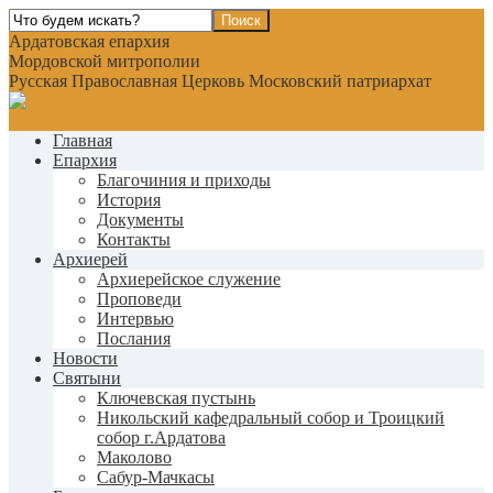
Ардатовская епархия
Мордовской митрополии
Русская Православная Церковь Московский патриархат
Главная
Епархия
Благочиния и приходы
История
Документы
Контакты
Архиерей
Архиерейское служение
Проповеди
Интервью
Послания
Новости
Святыни
Ключевская пустынь
Никольский кафедральный собор и Троицкий
собор г.Ардатова
Маколово
Сабур-Мачкасы