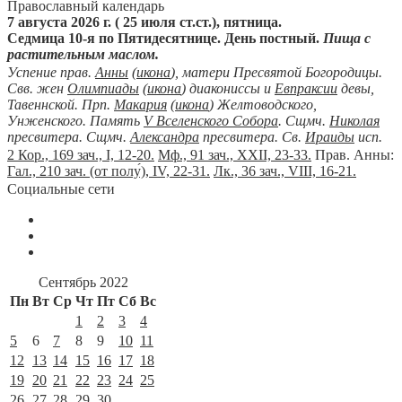
Православный календарь
7 августа 2026 г. ( 25 июля ст.ст.), пятница.
Седмица 10-я по Пятидесятнице. День постный.
Пища с
растительным маслом.
Успение прав.
Анны
(
икона
), матери Пресвятой Богородицы.
Свв. жен
Олимпиады
(
икона
) диакониссы и
Евпраксии
девы,
Тавеннской. Прп.
Макария
(
икона
) Желтоводского,
Унженского. Память
V Вселенского Собора
. Сщмч.
Николая
пресвитера. Сщмч.
Александра
пресвитера. Св.
Ираиды
исп.
2 Кор., 169 зач., I, 12-20.
Мф., 91 зач., XXII, 23-33.
Прав. Анны:
Гал., 210 зач. (от полу́), IV, 22-31.
Лк., 36 зач., VIII, 16-21.
Социальные сети
Сентябрь 2022
Пн
Вт
Ср
Чт
Пт
Сб
Вс
1
2
3
4
5
6
7
8
9
10
11
12
13
14
15
16
17
18
19
20
21
22
23
24
25
26
27
28
29
30